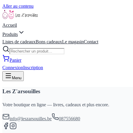
Aller au contenu
Accueil
Produits
Listes de cadeaux
Bons cadeaux
Le magasin
Contact
Panier
Connexion
Inscription
Menu
Les Z'arsouilles
Votre boutique en ligne — livres, cadeaux et plus encore.
info@leszarsouilles.be
087556680