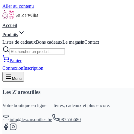
Aller au contenu
Accueil
Produits
Listes de cadeaux
Bons cadeaux
Le magasin
Contact
Panier
Connexion
Inscription
Menu
Les Z'arsouilles
Votre boutique en ligne — livres, cadeaux et plus encore.
info@leszarsouilles.be
087556680