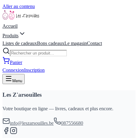
Aller au contenu
Accueil
Produits
Listes de cadeaux
Bons cadeaux
Le magasin
Contact
Panier
Connexion
Inscription
Menu
Les Z'arsouilles
Votre boutique en ligne — livres, cadeaux et plus encore.
info@leszarsouilles.be
087556680