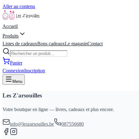
Aller au contenu
Accueil
Produits
Listes de cadeaux
Bons cadeaux
Le magasin
Contact
Panier
Connexion
Inscription
Menu
Les Z'arsouilles
Votre boutique en ligne — livres, cadeaux et plus encore.
info@leszarsouilles.be
087556680