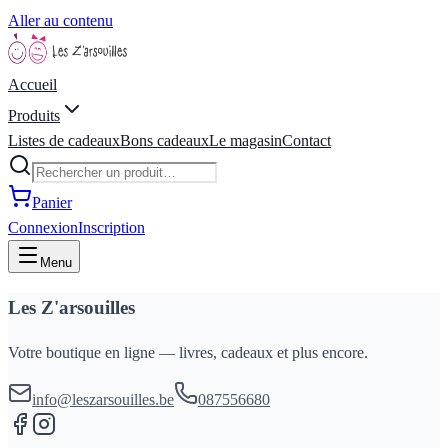
Aller au contenu
Accueil
Produits
Listes de cadeaux
Bons cadeaux
Le magasin
Contact
Panier
Connexion
Inscription
Menu
Les Z'arsouilles
Votre boutique en ligne — livres, cadeaux et plus encore.
info@leszarsouilles.be
087556680