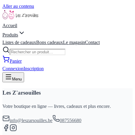
Aller au contenu
Accueil
Produits
Listes de cadeaux
Bons cadeaux
Le magasin
Contact
Panier
Connexion
Inscription
Menu
Les Z'arsouilles
Votre boutique en ligne — livres, cadeaux et plus encore.
info@leszarsouilles.be
087556680