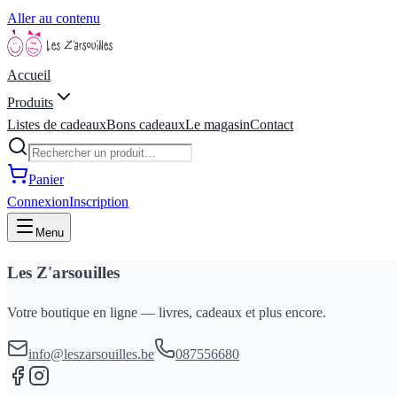
Aller au contenu
Accueil
Produits
Listes de cadeaux
Bons cadeaux
Le magasin
Contact
Panier
Connexion
Inscription
Menu
Les Z'arsouilles
Votre boutique en ligne — livres, cadeaux et plus encore.
info@leszarsouilles.be
087556680