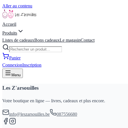
Aller au contenu
Accueil
Produits
Listes de cadeaux
Bons cadeaux
Le magasin
Contact
Panier
Connexion
Inscription
Menu
Les Z'arsouilles
Votre boutique en ligne — livres, cadeaux et plus encore.
info@leszarsouilles.be
087556680