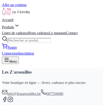
Aller au contenu
Accueil
Produits
Listes de cadeaux
Bons cadeaux
Le magasin
Contact
Panier
Connexion
Inscription
Menu
Les Z'arsouilles
Votre boutique en ligne — livres, cadeaux et plus encore.
info@leszarsouilles.be
087556680