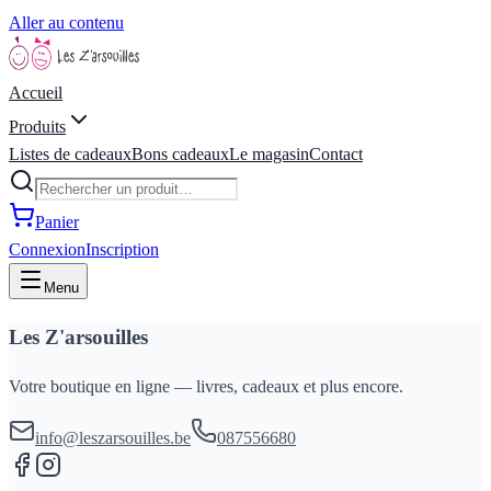
Aller au contenu
Accueil
Produits
Listes de cadeaux
Bons cadeaux
Le magasin
Contact
Panier
Connexion
Inscription
Menu
Les Z'arsouilles
Votre boutique en ligne — livres, cadeaux et plus encore.
info@leszarsouilles.be
087556680