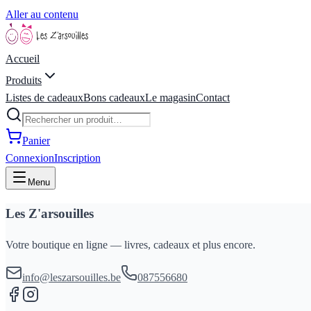
Aller au contenu
Accueil
Produits
Listes de cadeaux
Bons cadeaux
Le magasin
Contact
Panier
Connexion
Inscription
Menu
Les Z'arsouilles
Votre boutique en ligne — livres, cadeaux et plus encore.
info@leszarsouilles.be
087556680