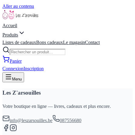
Aller au contenu
Accueil
Produits
Listes de cadeaux
Bons cadeaux
Le magasin
Contact
Panier
Connexion
Inscription
Menu
Les Z'arsouilles
Votre boutique en ligne — livres, cadeaux et plus encore.
info@leszarsouilles.be
087556680