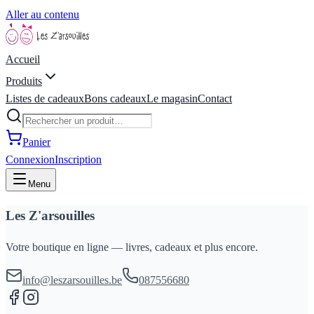
Aller au contenu
Accueil
Produits
Listes de cadeaux
Bons cadeaux
Le magasin
Contact
Panier
Connexion
Inscription
Menu
Les Z'arsouilles
Votre boutique en ligne — livres, cadeaux et plus encore.
info@leszarsouilles.be
087556680