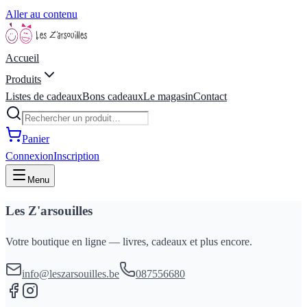
Aller au contenu
Accueil
Produits
Listes de cadeaux
Bons cadeaux
Le magasin
Contact
Panier
Connexion
Inscription
Menu
Les Z'arsouilles
Votre boutique en ligne — livres, cadeaux et plus encore.
info@leszarsouilles.be
087556680