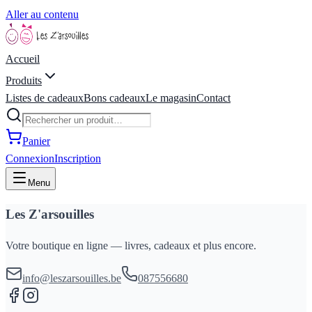
Aller au contenu
Accueil
Produits
Listes de cadeaux
Bons cadeaux
Le magasin
Contact
Panier
Connexion
Inscription
Menu
Les Z'arsouilles
Votre boutique en ligne — livres, cadeaux et plus encore.
info@leszarsouilles.be
087556680