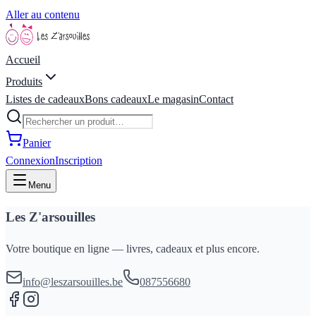
Aller au contenu
Accueil
Produits
Listes de cadeaux
Bons cadeaux
Le magasin
Contact
Panier
Connexion
Inscription
Menu
Les Z'arsouilles
Votre boutique en ligne — livres, cadeaux et plus encore.
info@leszarsouilles.be
087556680