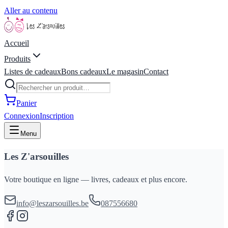
Aller au contenu
Accueil
Produits
Listes de cadeaux
Bons cadeaux
Le magasin
Contact
Panier
Connexion
Inscription
Menu
Les Z'arsouilles
Votre boutique en ligne — livres, cadeaux et plus encore.
info@leszarsouilles.be
087556680