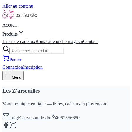
Aller au contenu
Accueil
Produits
Listes de cadeaux
Bons cadeaux
Le magasin
Contact
Panier
Connexion
Inscription
Menu
Les Z'arsouilles
Votre boutique en ligne — livres, cadeaux et plus encore.
info@leszarsouilles.be
087556680