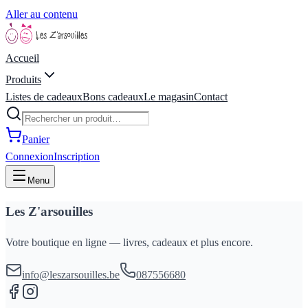
Aller au contenu
Accueil
Produits
Listes de cadeaux
Bons cadeaux
Le magasin
Contact
Panier
Connexion
Inscription
Menu
Les Z'arsouilles
Votre boutique en ligne — livres, cadeaux et plus encore.
info@leszarsouilles.be
087556680