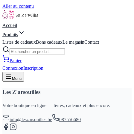
Aller au contenu
Accueil
Produits
Listes de cadeaux
Bons cadeaux
Le magasin
Contact
Panier
Connexion
Inscription
Menu
Les Z'arsouilles
Votre boutique en ligne — livres, cadeaux et plus encore.
info@leszarsouilles.be
087556680