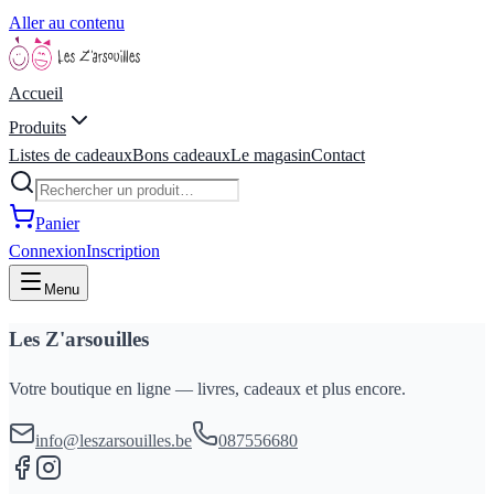
Aller au contenu
Accueil
Produits
Listes de cadeaux
Bons cadeaux
Le magasin
Contact
Panier
Connexion
Inscription
Menu
Les Z'arsouilles
Votre boutique en ligne — livres, cadeaux et plus encore.
info@leszarsouilles.be
087556680