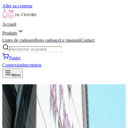
Aller au contenu
Accueil
Produits
Listes de cadeaux
Bons cadeaux
Le magasin
Contact
Panier
Connexion
Inscription
Menu
Les Z'arsouilles -
Boutique de jeux, jouets,
livres, concept store,
idées cadeaux située à