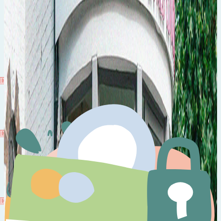
Plus de 10.000 articles pour vous satisfaire
Jeux
Découvrir
Jeux
Découvrir
Livres
Découvrir