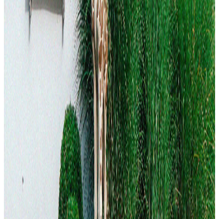
Livraison rapide
Vos commandes sont prises en charge du lundi au vendredi par notre
partenaire Bpost.
Conseil d'expert
Besoin d'un conseil ? Notre équipe est joignable au : +32 (0)87 55
66 80 durant les heures d'ouverture.
Magasin physique
Découvrez notre boutique : Rue des 600 Franchimontois 26, Theux
(4910), Belgique
Paiement sécurisé
Votre sécurité est garantie grâce aux moyens de paiement en ligne :