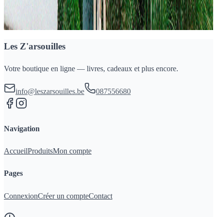
Paypal, Visa et MasterCard.
Les Z'arsouilles
Votre boutique en ligne — livres, cadeaux et plus encore.
info@leszarsouilles.be
087556680
Navigation
Accueil
Produits
Mon compte
Pages
Connexion
Créer un compte
Contact