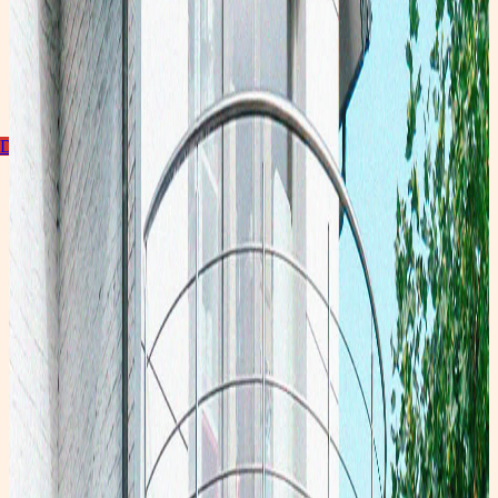
Découvrir la collection
Promotions
Toutes nos promotions sont disponibles en ligne !
Découvrir
Suivez les Z'arsouilles
Découvrez nos conseils et nos dernières nouveautés en avant-première sur nos storys !
Facebook