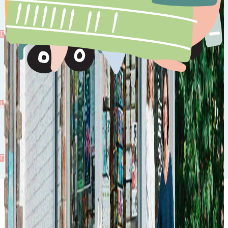
Livres
Découvrir
Autres
Découvrir
Autres
Découvrir
Idées pour les vacances