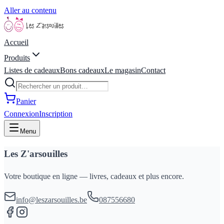
Aller au contenu
Accueil
Produits
Listes de cadeaux
Bons cadeaux
Le magasin
Contact
Panier
Connexion
Inscription
Menu
Les Z'arsouilles
Votre boutique en ligne — livres, cadeaux et plus encore.
info@leszarsouilles.be
087556680