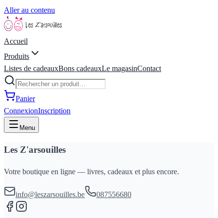
Aller au contenu
Accueil
Produits
Listes de cadeaux
Bons cadeaux
Le magasin
Contact
Panier
Connexion
Inscription
Menu
Les Z'arsouilles
Votre boutique en ligne — livres, cadeaux et plus encore.
info@leszarsouilles.be
087556680